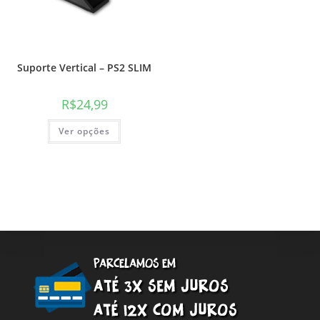
Suporte Vertical – PS2 SLIM
R$
24,99
Este
Ver opções
produto
tem
várias
variantes.
As
opções
podem
ser
escolhidas
na
página
do
produto