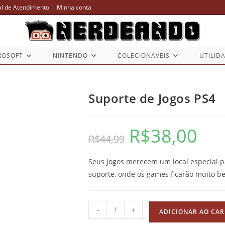
al de Atendimento
Minha conta
ROSOFT
NINTENDO
COLECIONÁVEIS
UTILID
Suporte de Jogos PS4
R$
38,00
O
O
R$
44,99
preço
preço
original
atual
era:
é:
R$44,99.
R$38,00.
Seus jogos merecem um local especial pa
suporte, onde os games ficarão muito b
Suporte
-
+
ADICIONAR AO CA
de