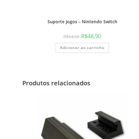
Suporte Jogos – Nintendo Switch
O
O
R$
48,90
R$
54,00
preço
preço
original
atual
Adicionar ao carrinho
era:
é:
R$54,00.
R$48,90.
Produtos relacionados