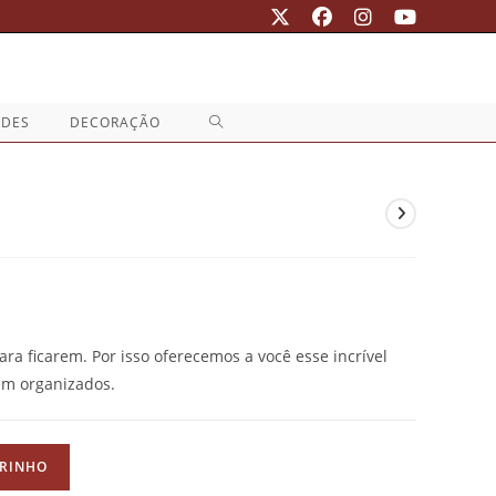
ALTERNAR
ADES
DECORAÇÃO
PESQUISA
DO
SITE
ra ficarem. Por isso oferecemos a você esse incrível
em organizados.
RRINHO