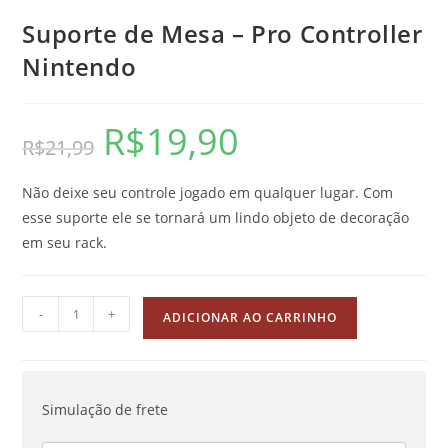
Suporte de Mesa – Pro Controller
Nintendo
R$
19,90
O
O
R$
21,99
preço
preço
original
atual
era:
é:
R$21,99.
R$19,90.
Não deixe seu controle jogado em qualquer lugar. Com
esse suporte ele se tornará um lindo objeto de decoração
em seu rack.
Suporte
-
+
ADICIONAR AO CARRINHO
de
Mesa
-
Pro
Simulação de frete
Controller