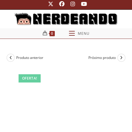
Ir
para
o
conteúdo
0
MENU
Produto anterior
Próximo produto
OFERTA!