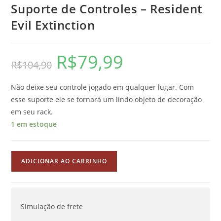
Suporte de Controles – Resident
Evil Extinction
R$
79,99
O
O
R$
104,90
preço
preço
original
atual
era:
é:
R$104,90.
R$79,99.
Não deixe seu controle jogado em qualquer lugar. Com
esse suporte ele se tornará um lindo objeto de decoração
em seu rack.
1 em estoque
Suporte
ADICIONAR AO CARRINHO
de
Controles
-
Resident
Simulação de frete
Evil