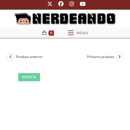
Ir
para
o
conteúdo
0
MENU
Produto anterior
Próximo produto
OFERTA!