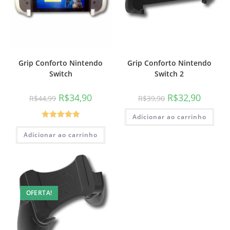
Grip Conforto Nintendo
Grip Conforto Nintendo
Switch
Switch 2
O
O
O
O
R$
34,90
R$
32,90
R$
44,99
R$
39,90
preço
preço
preço
preço
original
atual
original
atual
era:
é:
Adicionar ao carrinho
era:
é:
R$44,99.
R$34,90.
R$39,90.
R$32,90.
Avaliação
Adicionar ao carrinho
5.00
de 5
OFERTA!