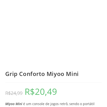
Grip Conforto Miyoo Mini
R$
20,49
O
O
R$
24,99
preço
preço
original
atual
era:
é:
R$24,99.
R$20,49.
Miyoo Mini
é um console de jogos retrô, sendo o portátil