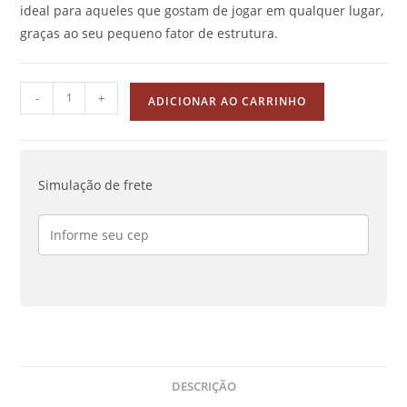
ideal para aqueles que gostam de jogar em qualquer lugar,
graças ao seu pequeno fator de estrutura.
Grip
-
+
ADICIONAR AO CARRINHO
Conforto
Miyoo
Mini
quantidade
Simulação de frete
DESCRIÇÃO