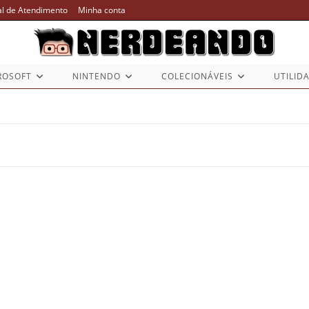
al de Atendimento
Minha conta
ROSOFT
NINTENDO
COLECIONÁVEIS
UTILID