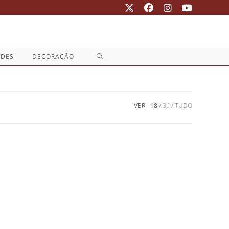
ALTERNAR
ADES
DECORAÇÃO
PESQUISA
DO
VER:
18
36
TUDO
SITE