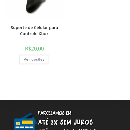
Suporte de Celular para
Controle Xbox
R$
20,00
Este
Ver opções
produto
tem
várias
variantes.
As
opções
podem
ser
escolhidas
na
página
do
produto