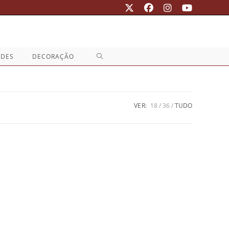
ALTERNAR
ADES
DECORAÇÃO
PESQUISA
DO
VER:
18
36
TUDO
SITE