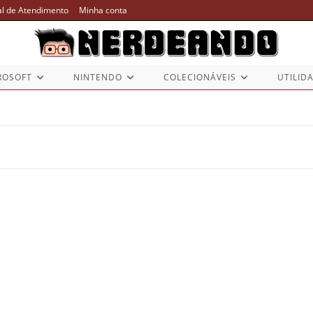
al de Atendimento
Minha conta
ROSOFT
NINTENDO
COLECIONÁVEIS
UTILID